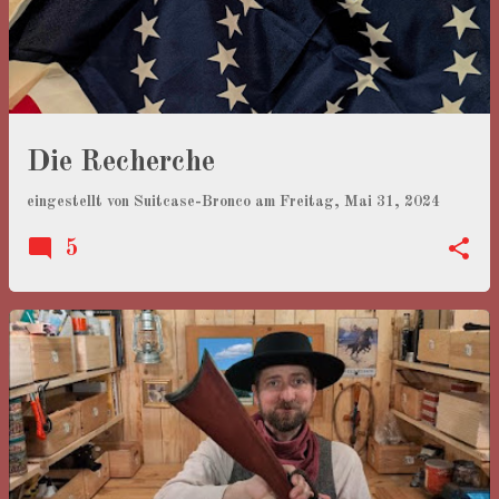
s
t
s
Die Recherche
eingestellt von
Suitcase-Bronco
am
Freitag, Mai 31, 2024
5