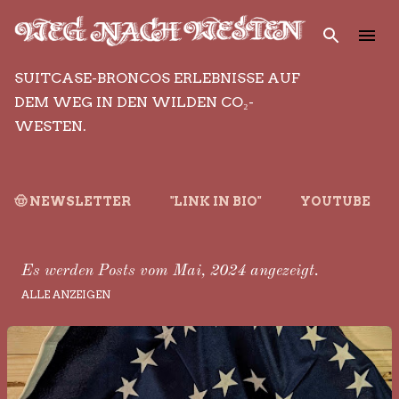
Direkt zum Hauptbereich
SUITCASE-BRONCOS ERLEBNISSE AUF
DEM WEG IN DEN WILDEN CO₂-
WESTEN.
🤠 NEWSLETTER
"LINK IN BIO"
YOUTUBE
Es werden Posts vom Mai, 2024 angezeigt.
ALLE ANZEIGEN
P
o