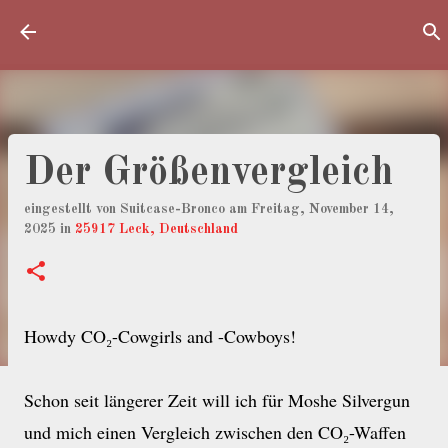
Direkt zum Hauptbereich
Der Größenvergleich
eingestellt von
Suitcase-Bronco
am
Freitag, November 14,
2025
in
25917 Leck, Deutschland
Howdy CO₂-Cowgirls and -Cowboys!
Schon seit längerer Zeit will ich für Moshe Silvergun
und mich einen Vergleich zwischen den CO₂-Waffen