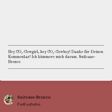
Hey CO₂-Cowgirl, hey CO₂-Cowboy! Danke für Deinen
K
Kommentar! Ich kümmere mich darum. Suitcase-
o
Bronco
m
m
e
n
t
a
r
Suitcase-Bronco
v
e
Profil aufrufen
r