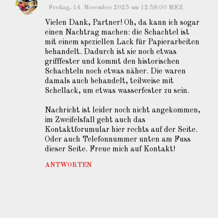
t
Freitag, 14. November 2025 um 12:58:00 MEZ
a
Vielen Dank, Partner! Oh, da kann ich sogar
r
einen Nachtrag machen: die Schachtel ist
mit einem speziellen Lack für Papierarbeiten
e
behandelt. Dadurch ist sie noch etwas
grifffester und kommt den historischen
Schachteln noch etwas näher. Die waren
damals auch behandelt, teilweise mit
Schellack, um etwas wasserfester zu sein.
Nachricht ist leider noch nicht angekommen,
im Zweifelsfall geht auch das
Kontaktforumular hier rechts auf der Seite.
Oder auch Telefonnummer unten am Fuss
dieser Seite. Freue mich auf Kontakt!
ANTWORTEN