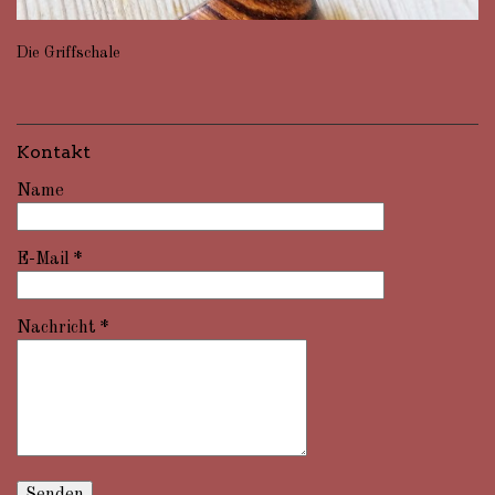
Die Griffschale
Kontakt
Name
E-Mail
*
Nachricht
*