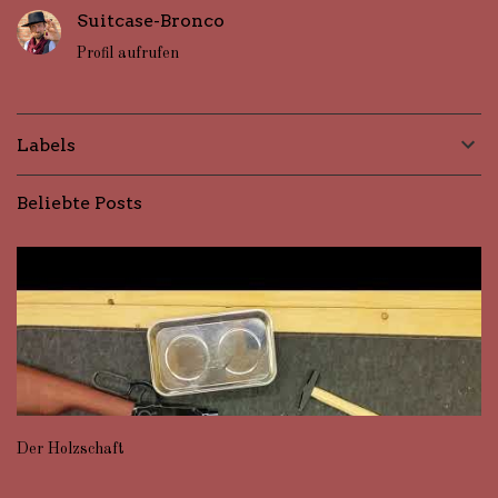
ö
Suitcase-Bronco
f
f
Profil aufrufen
e
n
t
l
Labels
i
c
Beliebte Posts
h
e
n
Der Holzschaft