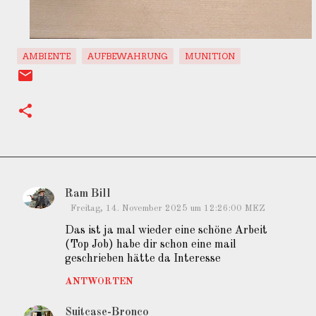
AMBIENTE
AUFBEWAHRUNG
MUNITION
Ram Bill
K
Freitag, 14. November 2025 um 12:26:00 MEZ
o
Das ist ja mal wieder eine schöne Arbeit
m
(Top Job) habe dir schon eine mail
geschrieben hätte da Interesse
m
e
ANTWORTEN
n
Suitcase-Bronco