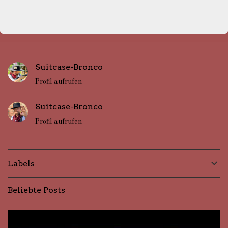
m
m
e
n
Suitcase-Bronco
t
Profil aufrufen
a
r
Suitcase-Bronco
e
Profil aufrufen
Labels
Beliebte Posts