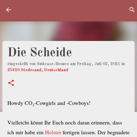
Direkt zum Hauptbereich
Die Scheide
eingestellt von
Suitcase-Bronco
am
Freitag, Juli 02, 2021
in
25920 Stedesand, Deutschland
Howdy CO₂-Cowgirls and -Cowboys!
Vielleicht könnt Ihr Euch noch daran erinnern, dass
ich mir habe ein
Holster
fertigen lassen. Der begnadete