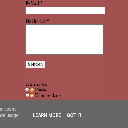
E-Mail
*
Nachricht
*
Abolinks
Posts
Kommentare
er-agent
rate usage
LEARN MORE
GOT IT