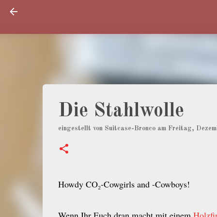
Die Stahlwolle
eingestellt von
Suitcase-Bronco
am
Freitag, Dezem
Howdy CO₂-Cowgirls and -Cowboys!
Wenn Ihr Euch dran macht mit einem
Holzfi