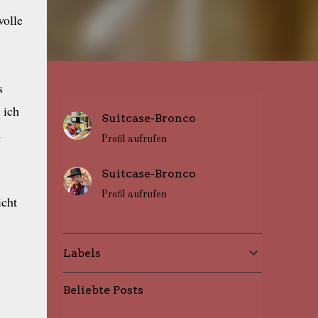
wolle
s
 ich
Suitcase-Bronco
d
Profil aufrufen
Suitcase-Bronco
Profil aufrufen
icht
Labels
Beliebte Posts