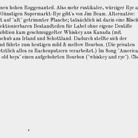
nen hohen Roggenanteil. Also mehr rustikaler, würziger Rye a
 Günstigen Supermarkt-Rye gibt's von Jim Beam. Alternative:
 auf "alt" getrimmter Flasche; tatsächlich ist darin eine Misc
fektionierbaren Bestandteilen für Label ohne eigene Destille
hibition kam geschmuggelter Whiskey aus Kanada (mit
chub aus Irland und Schottland. Dadurch stellte sich der
 führte zum heutigen mild & mellow Bourbon. (Die privaten
tztlich alles zu Rachenputzern verarbeitet.) Im Song "Americ
d old boys" einen aufgebohrten Bourbon ("whiskey and rye"). Ch