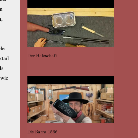
n
n,
le
Der Holzschaft
tail
ls
 wie
Die Barra 1866