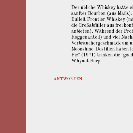
Der übliche Whiskey hatte ei
sanfter Bourbon (aus Mails).
Bulleit Frontier Whiskey (mit
die Großabfüller aus frei kon
anbieten). Während der Pro
Roggenanteil) und viel Nachs
Verbrauchergeschmack um und
Moonshine-Destillen haben le
Pie" (1971) trinken die "goo
Whynot Burp
ANTWORTEN