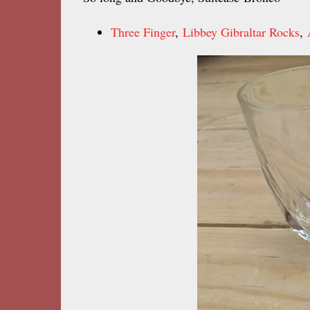
Three Finger
,
Libbey Gibraltar Rocks
,