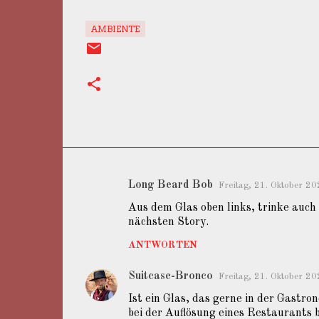
AMBIENTE
Long Beard Bob
Freitag, 21. Oktober 
K
Aus dem Glas oben links, trinke auch 
o
nächsten Story.
m
ANTWORTEN
m
e
Suitcase-Bronco
Freitag, 21. Oktober 
n
Ist ein Glas, das gerne in der Gastro
t
bei der Auflösung eines Restaurants 