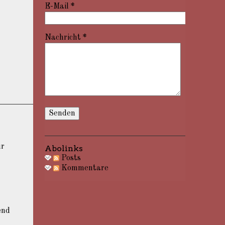
E-Mail
*
Nachricht
*
ur
Abolinks
Posts
Kommentare
end