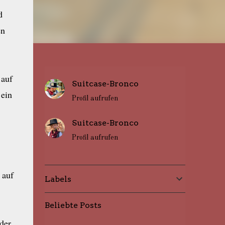
d
en
 auf
Suitcase-Bronco
 ein
Profil aufrufen
Suitcase-Bronco
Profil aufrufen
 auf
Labels
Beliebte Posts
der