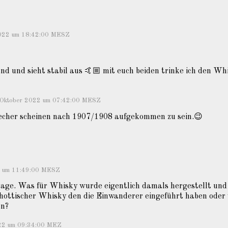
 2022 um 18:42:00 MESZ
nd und sieht stabil aus 🤙🏼 mit euch beiden trinke ich den Wh
 Oktober 2022 um 07:42:00 MESZ
echer scheinen nach 1907/1908 aufgekommen zu sein.😉
2 um 11:49:00 MESZ
rage. Was für Whisky wurde eigentlich damals hergestellt und
Shottischer Whisky den die Einwanderer eingeführt haben oder
en?
022 um 09:34:00 MEZ