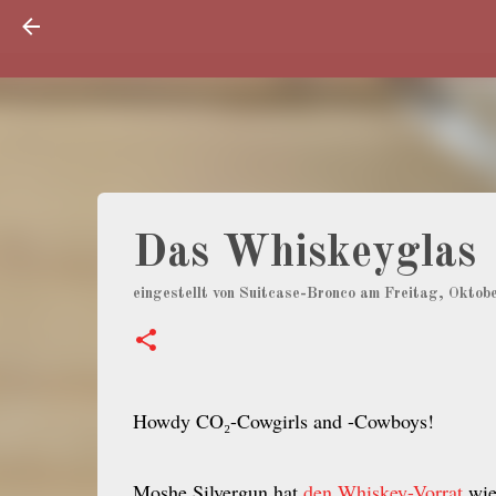
Das Whiskeyglas
eingestellt von
Suitcase-Bronco
am
Freitag, Oktob
Howdy CO₂-Cowgirls and -Cowboys!
Moshe Silvergun hat
den Whiskey-Vorrat
wied