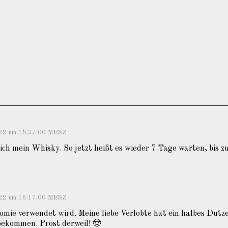
2022 um 15:37:00 MESZ
ich mein Whisky. So jetzt heißt es wieder 7 Tage warten, bis z
2022 um 16:17:00 MESZ
nomie verwendet wird. Meine liebe Verlobte hat ein halbes Dutz
bekommen. Prost derweil! 🤠