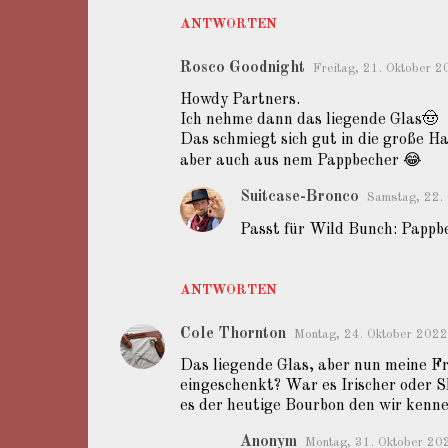
a
ANTWORTEN
r
Rosco Goodnight
Freitag, 21. Oktober
e
Howdy Partners.
Ich nehme dann das liegende Glas🤠
Das schmiegt sich gut in die große Ha
aber auch aus nem Pappbecher 😂
Suitcase-Bronco
Samstag, 22.
Passt für Wild Bunch: Pappb
ANTWORTEN
Cole Thornton
Montag, 24. Oktober 202
Das liegende Glas, aber nun meine F
eingeschenkt? War es Irischer oder 
es der heutige Bourbon den wir kenn
Anonym
Montag, 31. Oktober 2