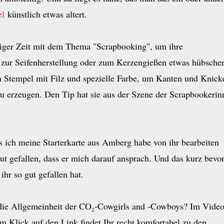
el
künstlich etwas altert.
iniger Zeit mit dem Thema "Scrapbooking", um ihre
zur Seifenherstellung oder zum Kerzengießen etwas hübscher
nen Stempel mit Filz und spezielle Farbe, um Kanten und Knick
zu erzeugen. Den Tip hat sie aus der Szene der Scrapbookerin
ss ich meine Starterkarte aus Amberg habe von ihr bearbeiten
ut gefallen, dass er mich darauf ansprach. Und das kurz bevo
hr so gut gefallen hat.
für die Allgemeinheit der CO₂-Cowgirls and -Cowboys? Im Vide
m Klick auf den Link findet Ihr recht komfortabel zu den