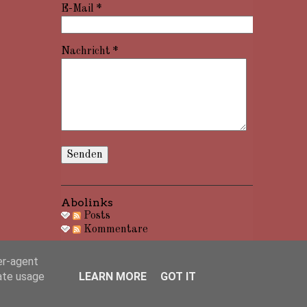
E-Mail
*
Nachricht
*
Abolinks
Posts
Kommentare
er-agent
rate usage
LEARN MORE
GOT IT