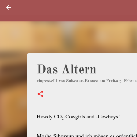
Das Altern
eingestellt von
Suitcase-Bronco
am
Freitag, Febru
Howdy CO₂-Cowgirls and -Cowboys!
Moshe Silvergun und ich mögen es ordentlich