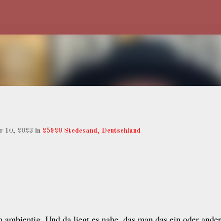
Direkt zum Hauptbereich
ar 10, 2023
in
25920 Stedesand, Deutschland
 ambientig. Und da liegt es nahe, das man das ein oder ander