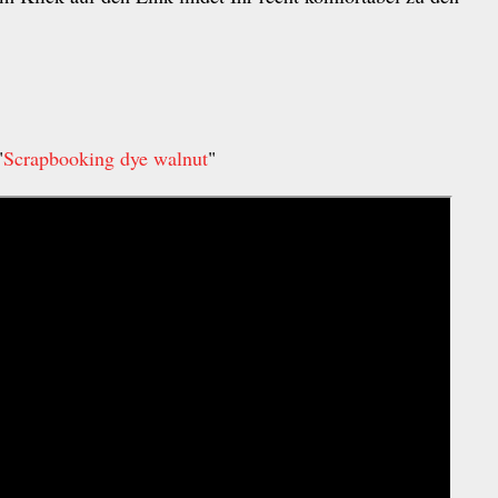
"
Scrapbooking dye walnut
"