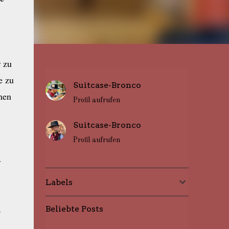
 zu
e zu
Suitcase-Bronco
nen
Profil aufrufen
Suitcase-Bronco
Profil aufrufen
r
Labels
Beliebte Posts
o