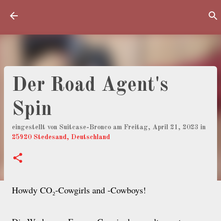
Direkt zum Hauptbereich
Der Road Agent's
Spin
eingestellt von
Suitcase-Bronco
am
Freitag, April 21, 2023
in
25920 Stedesand, Deutschland
Howdy CO₂-Cowgirls and -Cowboys!