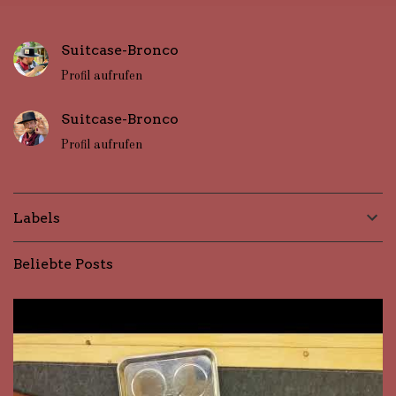
e
n
Suitcase-Bronco
t
Profil aufrufen
a
r
Suitcase-Bronco
e
Profil aufrufen
Labels
Beliebte Posts