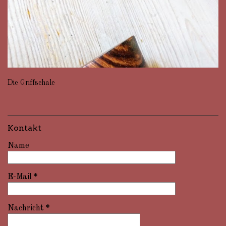
Die Griffschale
Kontakt
Name
E-Mail
*
Nachricht
*