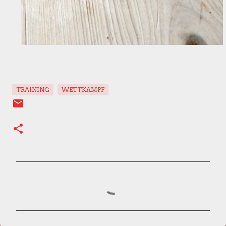
TRAINING
WETTKAMPF
K
o
m
m