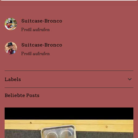
e
n
Suitcase-Bronco
t
Profil aufrufen
a
r
Suitcase-Bronco
e
Profil aufrufen
Labels
Beliebte Posts