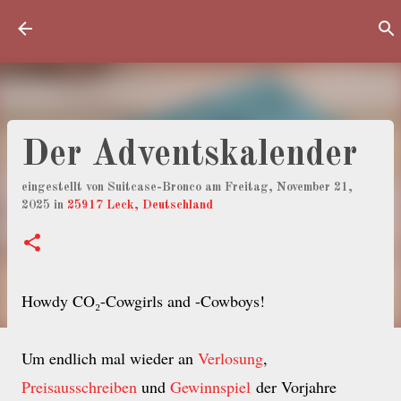
Direkt zum Hauptbereich
Der Adventskalender
eingestellt von
Suitcase-Bronco
am
Freitag, November 21,
2025
in
25917 Leck, Deutschland
Howdy CO₂-Cowgirls and -Cowboys!
Um endlich mal wieder an
Verlosung
,
Preisausschreiben
und
Gewinnspiel
der Vorjahre