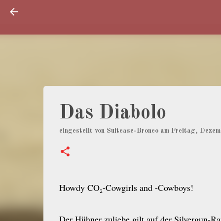
Das Diabolo
eingestellt von
Suitcase-Bronco
am
Freitag, Dezem
Howdy CO₂-Cowgirls and -Cowboys!
Der Hühner zuliebe gilt auf der Silvergun-Ran