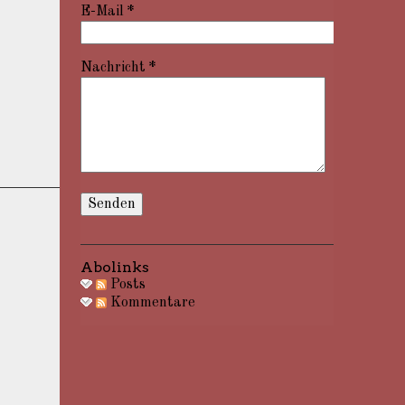
E-Mail
*
Nachricht
*
Abolinks
Posts
Kommentare