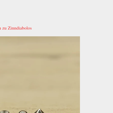
n zu Zinndiabolos