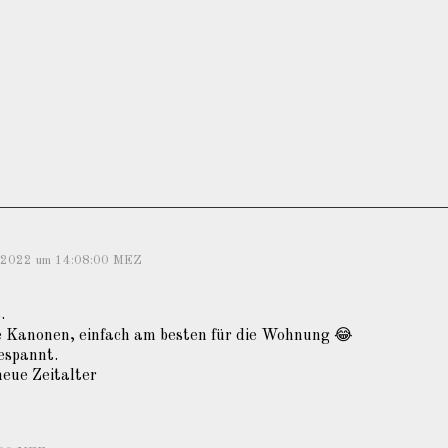
r 2022 um 14:08:00 MEZ
.
ie Kanonen, einfach am besten für die Wohnung 😂
espannt.
neue Zeitalter