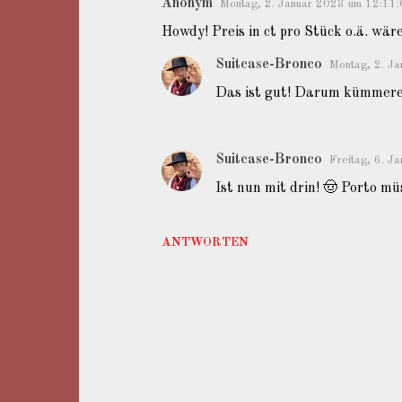
Anonym
Montag, 2. Januar 2023 um 12:11
a
Howdy! Preis in ct pro Stück o.ä. wär
r
Suitcase-Bronco
Montag, 2. J
e
Das ist gut! Darum kümmere 
Suitcase-Bronco
Freitag, 6. 
Ist nun mit drin! 🤠 Porto müs
ANTWORTEN