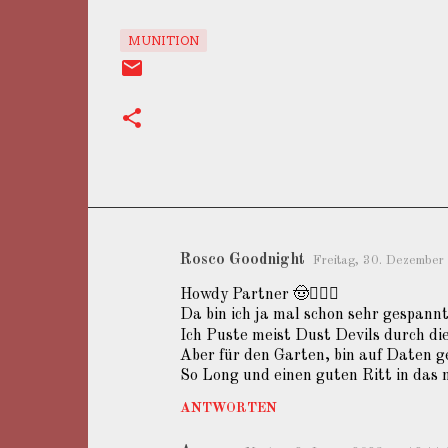
MUNITION
Rosco Goodnight
Freitag, 30. Dezembe
K
Howdy Partner 🤠🙋🏼‍♂️
o
Da bin ich ja mal schon sehr gespannt
m
Ich Puste meist Dust Devils durch d
m
Aber für den Garten, bin auf Daten g
So Long und einen guten Ritt in das 
e
ANTWORTEN
n
t