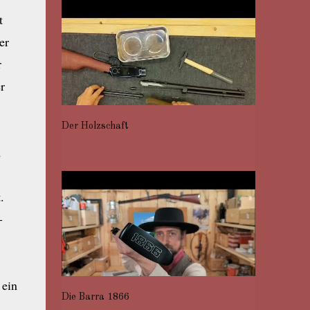
t
er
r
r
Der Holzschaft
d
.
-
 ein
Die Barra 1866