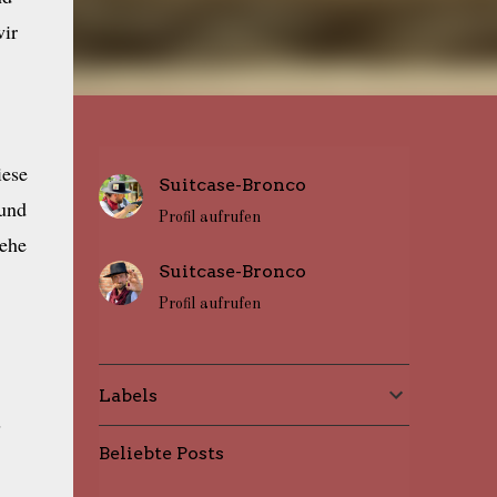
wir
iese
Suitcase-Bronco
 und
Profil aufrufen
iehe
Suitcase-Bronco
Profil aufrufen
Labels
s
Beliebte Posts