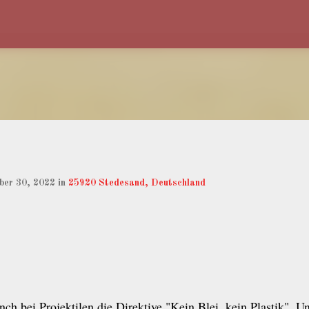
Direkt zum Hauptbereich
ber 30, 2022
in
25920 Stedesand, Deutschland
ch bei Projektilen die Direktive "Kein Blei, kein Plastik". U