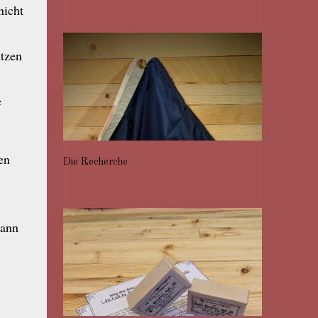
nicht
tzen
e
en
Die Recherche
dann