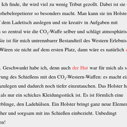
Ich finde, ihr wird viel zu wenig Tribut gezollt. Dabei ist sie 
rhebelrepetierer so besonders macht. Man kann sie im Holste
uf dem Ladetisch auslegen und sie kreativ in Aufgaben mit
 so zentral wie die CO₂-Waffe selber und schlägt atmosphäri
e ist für mich untrennbarer Bestandteil des Western Erlebnis
Wären sie nicht auf dem ersten Platz, dann wäre es natürlich
e. Geschwankt habe ich, denn auch
der Hut
war für mich als s
erung des Schießens mit den CO₂-Western-Waffen: es macht e
nzulegen und dadurch noch tiefer einzutauchen. Das Holster h
s nur ein schickes Kleidungsstück ist. Es ist förmlich eine
eblinge, den Ladehülsen. Ein Holster bringt ganz neue Eleme
cher und sorgsam mit ins Schießen einbezieht. Unbedingt
en!