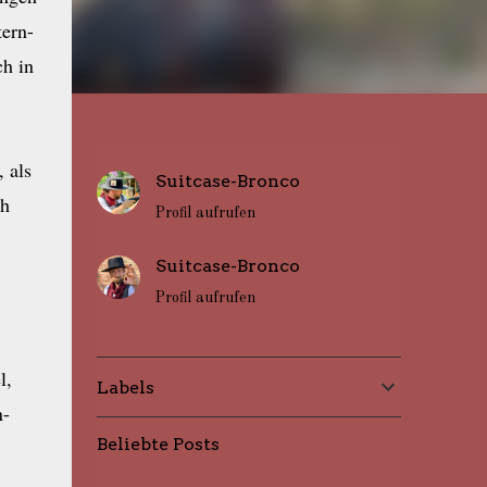
ern-
h in
 als
Suitcase-Bronco
ch
Profil aufrufen
Suitcase-Bronco
Profil aufrufen
l,
Labels
n-
Beliebte Posts