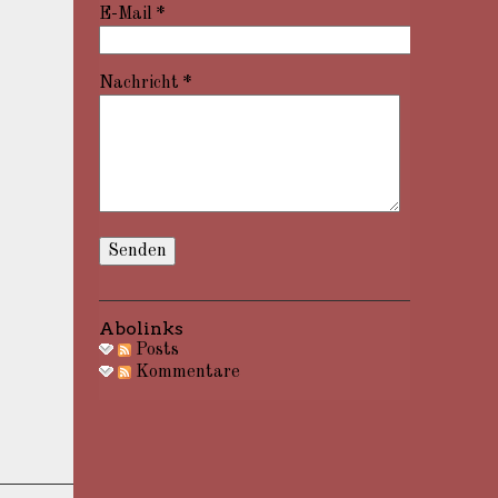
E-Mail
*
Nachricht
*
Abolinks
Posts
Kommentare