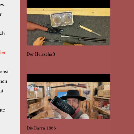
es,
r
sch
der
Der Holzschaft
onst
inen
at
nte
Die Barra 1866