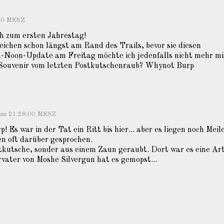
:00 MESZ
h zum ersten Jahrestag!
ichen schon längst am Rand des Trails, bevor sie diesen
h-Noon-Update am Freitag möchte ich jedenfalls nicht mehr mi
Souvenir vom letzten Postkutschenraub? Whynot Burp
1 um 21:28:00 MESZ
Es war in der Tat ein Ritt bis hier... aber es liegen noch Meil
n oft darüber gesprochen.
utsche, sonder aus einem Zaun geraubt. Dort war es eine Ar
vater von Moshe Silvergun hat es gemopst...