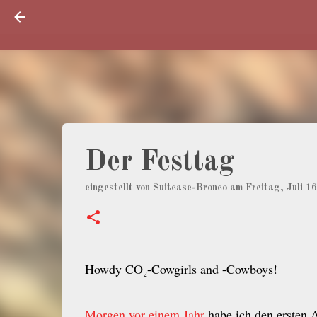
Der Festtag
eingestellt von
Suitcase-Bronco
am
Freitag, Juli 1
Howdy CO₂-Cowgirls and -Cowboys!
Morgen vor einem Jahr
habe ich den ersten A