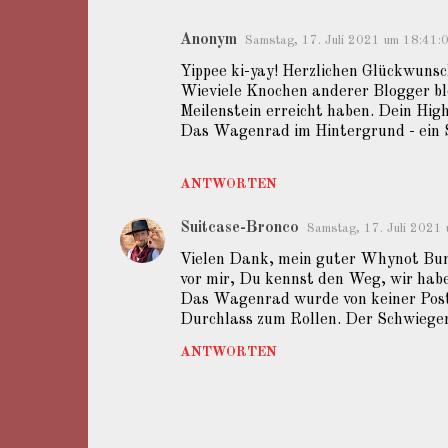
Anonym
Samstag, 17. Juli 2021 um 18:41
K
Yippee ki-yay! Herzlichen Glückwunsc
o
Wieviele Knochen anderer Blogger ble
m
Meilenstein erreicht haben. Dein Hig
Das Wagenrad im Hintergrund - ein 
m
e
ANTWORTEN
n
t
Suitcase-Bronco
Samstag, 17. Juli 202
a
Vielen Dank, mein guter Whynot Burp! 
r
vor mir, Du kennst den Weg, wir habe
Das Wagenrad wurde von keiner Postk
e
Durchlass zum Rollen. Der Schwieger
ANTWORTEN