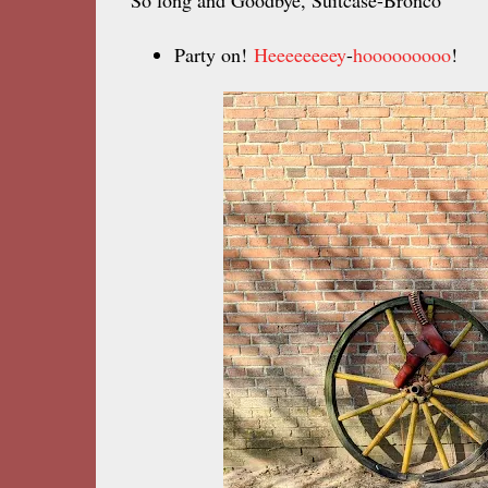
So long and Goodbye, Suitcase-Bronco
Party on!
Heeeeeeeey
-
hooooooooo
!